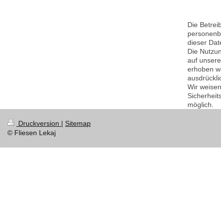
Die Betrei
personenbe
dieser Dat
Die Nutzun
auf unsere
erhoben we
ausdrückli
Wir weisen
Sicherheit
möglich.
Druckversion
|
Sitemap
© Fliesen Lekaj