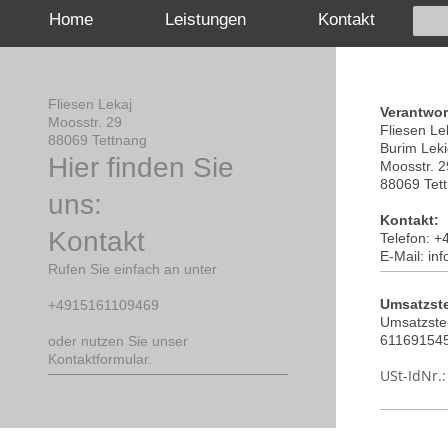
Home
Leistungen
Kontakt
Fliesen Lekaj
Verantwor
Moosstr.
29
Fliesen Le
88069
Tettnang
Burim
Leki
Hier finden Sie
Moosstr.
2
88069
Tet
uns:
Kontakt:
Kontakt
Telefon: 
E-Mail: in
Rufen Sie einfach an unter
Umsatzste
+4915161109469
Umsatzste
61169154
oder nutzen Sie unser
Kontaktformular.
USt-IdNr.