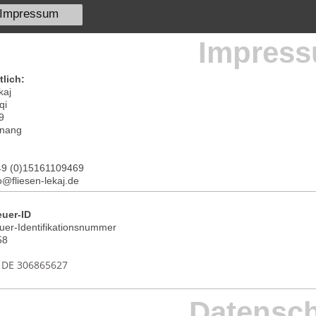
Impressum
Impres
tlich:
kaj
qi
9
tnang
+49 (0)15161109469
fo@fliesen-lekaj.de
uer-ID
uer-Identifikationsnummer
58
: DE 306865627
Datensc