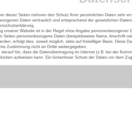
ber dieser Seiten nehmen den Schutz Ihrer persönlichen Daten sehr ern
zogenen Daten vertraulich und entsprechend der gesetzlichen Datens
enschutzerklärung.
g unserer Website ist in der Regel ohne Angabe personenbezogener D
n Seiten personenbezogene Daten (beispielsweise Name, Anschrift od
rden, erfolgt dies, soweit möglich, stets auf freiwilliger Basis. Diese 
che Zustimmung nicht an Dritte weitergegeben.
 darauf hin, dass die Datenübertragung im Internet (z.B. bei der Komm
slücken aufweisen kann. Ein lückenloser Schutz der Daten vor dem Zugrif