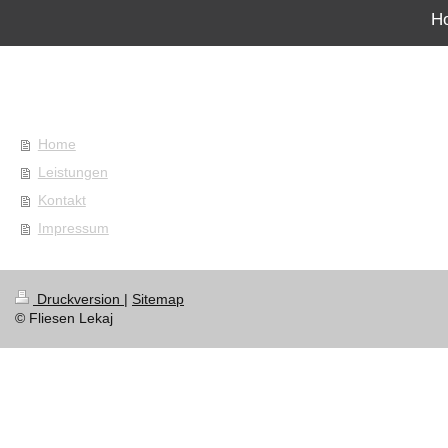
H
Home
Leistungen
Kontakt
Impressum
Druckversion
|
Sitemap
© Fliesen Lekaj